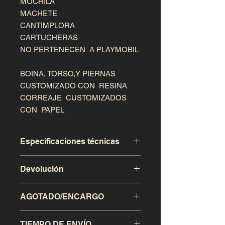
MOCHILA

MACHETE

CANTIMPLORA

CARTUCHERAS

NO PERTENECEN  A PLAYMOBIL

BOINA, TORSO,Y PIERNAS 
CUSTOMIZADO CON  RESINA 

CORREAJE  CUSTOMIZADOS 
CON  PAPEL
Especificaciones técnicas
Devolución
Este producto a sido realizado de
modo artesanal, exclusivo para
Se admitira la devolución de la
coleccionistas.
AGOTADO/ENCARGO
compra en el transcurso de los 15
dias desde la recepción de dicho
SI el producto esta agotado, puede
articulo, siendo el comprador el que
TIEMPO DE ENVÍO