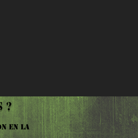
 ?
N EN LA