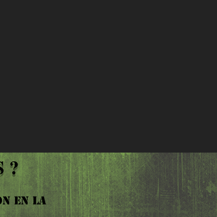
 ?
N EN LA