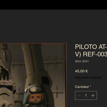
PILOTO AT
V) REF-00
SKU: 0031
Precio
45,00 €
Impuesto incluido
Cantidad
*