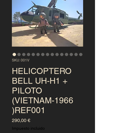
SKU: 001V
HELICOPTERO
BELL UH-H1 +
PILOTO
(VIETNAM-1966
)REF001
Precio
290,00 €
Impuesto incluido