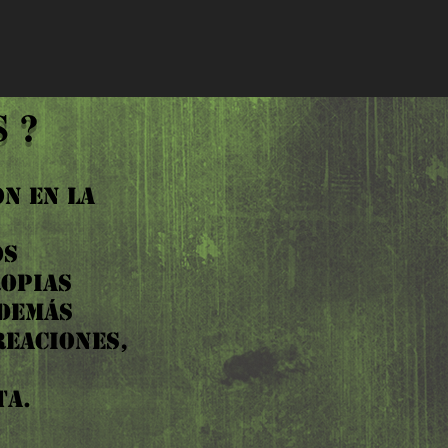
 ?
N EN LA
OS
ROPIAS
 DEMÁS
REACIONES,
TA.