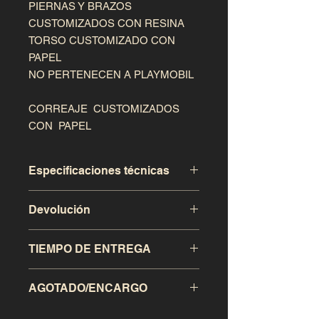
PIERNAS Y BRAZOS 
CUSTOMIZADOS CON RESINA

TORSO CUSTOMIZADO CON 
PAPEL

NO PERTENECEN A PLAYMOBIL

CORREAJE  CUSTOMIZADOS 
CON  PAPEL
Especificaciones técnicas
Devolución
Este producto a sido realizado de
modo artesanal, exclusivo para
coleccionistas.
TIEMPO DE ENTREGA
Se admitira la devolución de la
compra en el transcurso de los 15
dias desde la recepción de dicho
AGOTADO/ENCARGO
El envio a penisula tardara entre 1
articulo, siendo el comprador el que
semana y 15 dias en llegar al destino
asuma los gastos de envio.