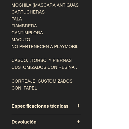
MOCHILA (MASCARA ANTIGUAS

CARTUCHERAS

PALA

FIAMBRERA

CANTIMPLORA

MACUTO

NO PERTENECEN A PLAYMOBIL

CASCO,  ,TORSO  Y PIERNAS 
CUSTOMIZADOS CON RESINA , 

CORREAJE  CUSTOMIZADOS 
CON  PAPEL
Especificaciones técnicas
Devolución
Este producto a sido realizado de