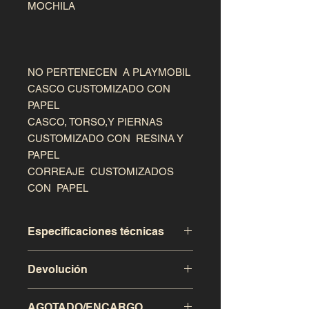
MOCHILA

NO PERTENECEN  A PLAYMOBIL

CASCO CUSTOMIZADO CON 
PAPEL

CASCO, TORSO,Y PIERNAS 
CUSTOMIZADO CON  RESINA Y 
PAPEL

CORREAJE  CUSTOMIZADOS 
CON  PAPEL
Especificaciones técnicas
Este producto a sido realizado de
Devolución
modo artesanal, exclusivo para
coleccionistas.
Se admitira la devolución de la
AGOTADO/ENCARGO