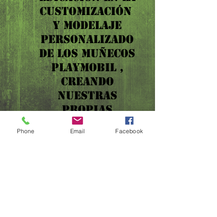
CUSTOMIZACIÓN
Y MODELAJE
PERSONALIZADO
DE LOS MUÑECOS
PLAYMOBIL ,
CREANDO
NUESTRAS
PROPIAS
COLECCIONES. ​
Phone
Email
Facebook
CON LA
EXPERIENCIA
DEMÁS
DE 10 AÑOS EN LA
VENTA DE
NUESTRAS