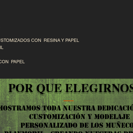
playcustomservicio@
En un corto periodo
contacto.
STOMIZADOS CON  RESINA Y PAPEL

L

CON  PAPEL
POR QUE ELEGIRNOS
MOSTRAMOS TODA NUESTRA DEDICACIÓ
CUSTOMIZACIÓN Y MODELAJE
PERSONALIZADO DE LOS MUÑEC