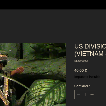
US DIVISI
(VIETNAM 
SKU: 0062
Precio
40,00 €
Impuesto incluido
Cantidad
*