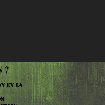
hotmail.com
 de tiempo nos pondremos en
 ?
N EN LA
OS