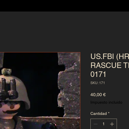
US.FBI (H
RASCUE TE
0171
SKU: 171
Precio
40,00 €
Impuesto incluido
Cantidad
*