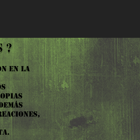
 ?
N EN LA
OS
ROPIAS
 DEMÁS
REACIONES,
TA.