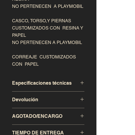
NO PERTENECEN  A PLAYMOBIL

CASCO, TORSO,Y PIERNAS 
CUSTOMIZADOS CON  RESINA Y 
PAPEL

NO PERTENECEN A PLAYMOBIL

CORREAJE  CUSTOMIZADOS 
CON  PAPEL
Especificaciones técnicas
Devolución
Este producto a sido realizado de
modo artesanal, exclusivo para
coleccionistas.
AGOTADO/ENCARGO
Se admitira la devolución de la
compra en el transcurso de los 15
dias desde la recepción de dicho
TIEMPO DE ENTREGA
SI el producto esta agotado, puede